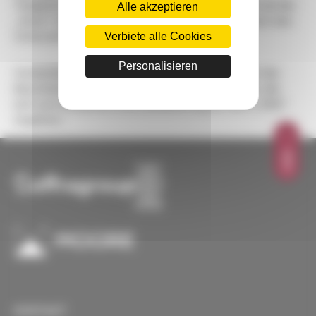
Tätigkeitszugehörigkeit eines Unternehmens) und die
Alle akzeptieren
„Siren“-Nummer (neunstellige Registriernummer) des
Verbiete alle Cookies
Unternehmens aufgezeichnet.
Personalisieren
Vorbehaltlich einer gegenteiligen Mitteilung ist die
Bescheinigung beweisfähig für alle Erklärungen, die
sich zum Zeitpunkt ihrer Auslieferung aus dem „RNE“
ergeben.
OBEN
KONTAKT