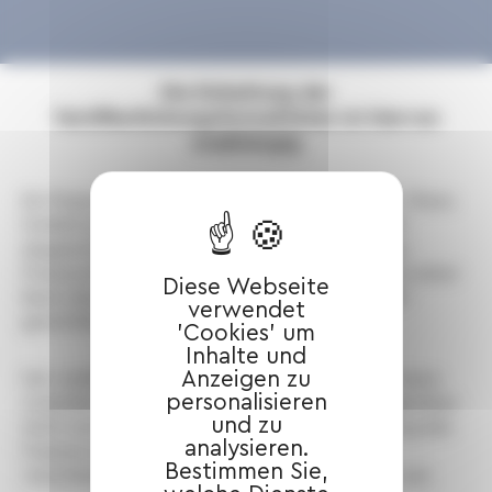
Die Einhaltung der
Veröffentlichungsformalitäten ist hiervon
unabhängig
Ein Finanzunternehmen gewährte einer „SARL“ (franz.
GmbH) ein Darlehen, das durch eine Bürgschaft
abgesichert war. Einige Jahre später wurde das
Finanzunternehmen im Rahmen einer Fusion von einer
Diese Webseite
Bank übernommen, die nunmehr die Bürgschaft
verwendet
gerichtlich geltend machte.
'Cookies' um
Inhalte und
Anzeigen zu
Der verklagte Bürge wies darauf hin, dass die Fusion
personalisieren
zwischen den beiden Finanzinstituten ihm gegenüber
und zu
nicht rechtswirksam war, da die Veröffentlichung des
analysieren.
Fusionsvorganges seiner Meinung nach mit
Bestimmen Sie,
verschiedenen Unregelmäßigkeiten behaftet war.