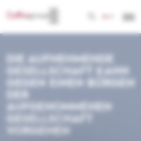
Cookie-Einstellungen
DE
DIE AUFNEHMENDE
GESELLSCHAFT KANN
GEGEN EINEN BÜRGEN
DER
AUFGENOMMENEN
GESELLSCHAFT
VORGEHEN