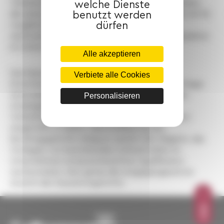
Teilzeitarbeitnehmer die Liste aller offenen Stellen,
welche Dienste
benutzt werden
die seiner Berufsqualifikation entsprechen oder mit ihr
dürfen
vergleichbar sind, zukommen lässt oder ihm
nachweist, dass keine entsprechenden Arbeitsplätze
im Unternehmen verfügbar sind.
Alle akzeptieren
Das Kassationsgerichtsurteil hob damit die
Verbiete alle Cookies
Entscheidung der Berufungsinstanz auf, die die Klage
einer Arbeitnehmerin abgewiesen hatte, da der
Personalisieren
Arbeitgeber ihre Behauptung bestritt,
Vollzeitbeschäftigte von ihrer Berufsqualifikation
eingestellt zu haben. Nach Auffassung des
Berufungsgerichts oblag es nämlich der Klägerin, das
Vorliegen von bestehenden Vollzeitstellen im
Unternehmen entsprechend ihrer Qualifikation
nachzuweisen. Also genau die entgegengesetzte
Ansicht des Kassationsgerichts.
OBEN