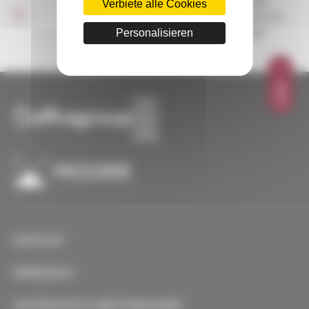
Verbiete alle Cookies
SOFFAL-Decret-
247,55
tertiaire.pdf
Personalisieren
KB
OBEN
KONTAKT
IMPRESSUM
DATENSCHUTZ-BESTIMMUNGEN