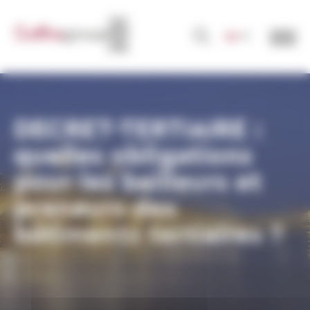
Cookie-Einstellungen
DE
DECRET-TERTIAIRE :
quelles obligations
pour les bailleurs et
preneurs des
bâtiments tertiaires ?