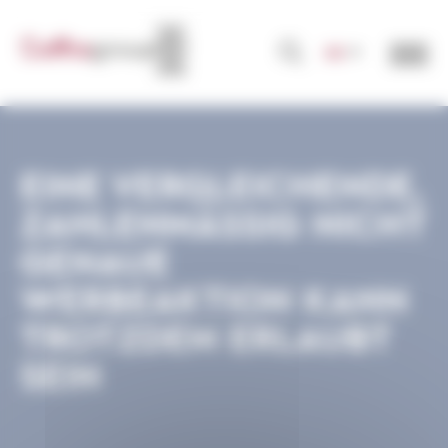
Cookie-Einstellungen
DE
EINE VERGLEICHENDE,
ZAHLENMÄSSIG NICHT
GENAUE
WERBEAKTION KANN
TROTZDEM ERLAUBT
SEIN