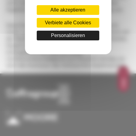
nicht wesentlich beeinflusst hätte. Es kam zu dem
Alle akzeptieren
Ergebnis, dass die Werbeaktion nicht unzulässig war.
Verbiete alle Cookies
Diese Entscheidung wurde vom Kassationsgericht,
Urteil vom 22. März 2023, bestätigt. Sie ist konform mit
Personalisieren
der Rechtsprechung des europäischen Gerichtshofes.
Danach muss für eine vergleichende Werbung
sichergestellt sein, dass sie weder
wettbewerbsschädigend noch illoyal ist und dass sie
nicht die Interessen des Verbrauchers beeinträchtigt.
OBEN