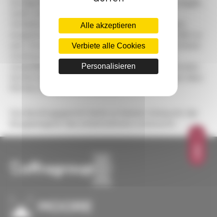
Kündigung eines Arbeitnehmers bestätigt, der angab,
Opfer eines moralischen Mobbings durch das
Verhalten seines Vorgesetzten (Entwürdigungen,
Alle akzeptieren
Ausgrenzungen, Druckausübungen etc.) geworden zu
Verbiete alle Cookies
sein. Zwei vom Betriebsrat (CHSCT) vorgenommene
Untersuchungen kamen zu dem Ergebnis, dass
Personalisieren
tatsächlich keine Mobbinghandlungen stattgefunden
hatten und dass die erhobenen Anschuldigungen dazu
führten, Kollegen zu belasten.
Das Berufungsgericht hatte zu keinem Zeitpunkt die
Bösgläubigkeit des Arbeitnehmers untersucht.
OBEN