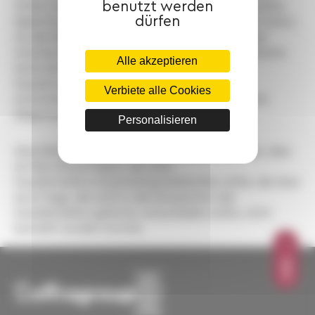
benutzt werden
Urteil vom 20. Dezember 2023 berichtigt. Es stellte
dürfen
dabei fest, dass das Vorgericht nicht untersucht hatte,
ob die Bestellung des Bevollmächtigten mit den
Interessen der „SCI“ übereinstimmte. Des Weiteren
Alle akzeptieren
hatte die Gesellschafterversammlung laut
Kassationsgericht nicht das Recht darüber zu
Verbiete alle Cookies
entscheiden, ob die Gesellschaftsanteile bereits
abgetreten worden waren oder nicht.
Personalisieren
Abschließend kam das Gericht zu dem Ergebnis, dass
ein Bevollmächtigter, der eine
Gesellschafterversammlung einberufen sollte, die über
eine Frage, die nicht in die Kompetenz der
Gesellschafter gehörte, entscheiden sollte, nicht
bestellt werden konnte.
OBEN