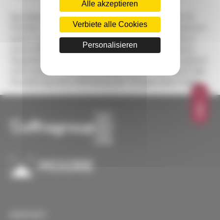
Alle akzeptieren
Das Kassationsgericht bestätigte mit Urteil vom 12.
Verbiete alle Cookies
Oktober 2022 die obige Entscheidung. Es erinnerte in
seiner Begründung daran, dass in einer „SAS“ durch
Personalisieren
einen außerhalb der Statuten liegenden Akt deren
Dispositionen erweitert werden können. Es ist jedoch
nicht erlaubt, von diesen abzuweichen, was durch die
Gewährung einer Abfindung der Fall gewesen wäre.
OBEN
KONTAKT