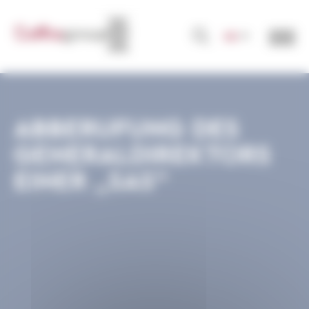
Cookie-Einstellungen
DE
ABBERUFUNG DES
GENERALDIREKTORS
EINER „SAS“