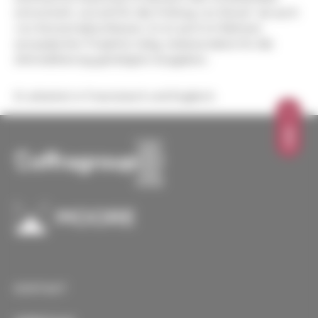
entwickelt, sowohl für die Prüfung von Einzel- als auch
von Konzernabschlüssen. Er ist auch im Rahmen
europäischer Projekte tätig, insbesondere für die
Akkreditierung getätigter Ausgaben.
Er arbeitet in Französisch und Englisch.
OBEN
KONTAKT