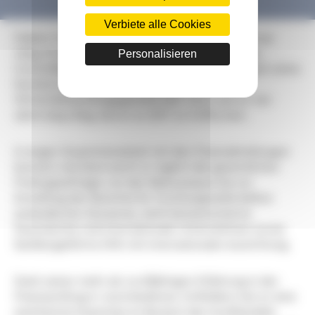
Verbiete alle Cookies
Fabien Oriol ist als Audit Manager bei Coffra group
Personalisieren
tätig. Er hat einen Master 2 in Rechnungswesen,
Controlling und Audit der IAE in Nizza und begann seine
Karriere in einer internationalen
Wirtschaftsprüfungsgesellschaft. Dort war er vier
Jahre lang tätig, bevor er 2017 zu Coffra kam.
In enger Zusammenarbeit mit den Finanzabteilungen
betreut und überwacht er täglich die gesetzlichen
Prüfungsaufträge von der Risikoanalyse bis zur
Erstellung der Berichte für Tochtergesellschaften
ausländischer Konzerne, nicht börsennotierte
französische und internationale Unternehmen sowie
familiengeführte KMU mit internationaler Ausrichtung.
Dank seiner mehr als zwölfjährigen Erfahrung in der
Finanzprüfung in verschiedenen Umfeldern hat er eine
anerkannte Expertise im Bereich des Großhandels