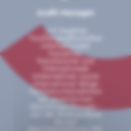
Audit Manager
„Ich begleite
Tochtergesellschaften
internationaler
Konzerne,
französische und
internationale
Unternehmen sowie
international tätige
Familienunternehmen
bei gesetzlichen
Abschlussprüfungen –
von der Risikoanalyse
bis zur
Berichterstattung. Mit