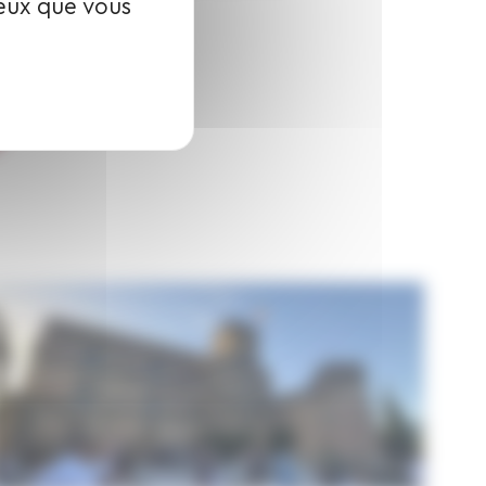
ceux que vous