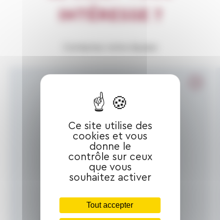
INTÉRESSE ?
Contactez notre équipe
Léa
GHALIE
Ce site utilise des
cookies et vous
donne le
contrôle sur ceux
que vous
souhaitez activer
Tout accepter
Juriste IP/IT, Data Protection,