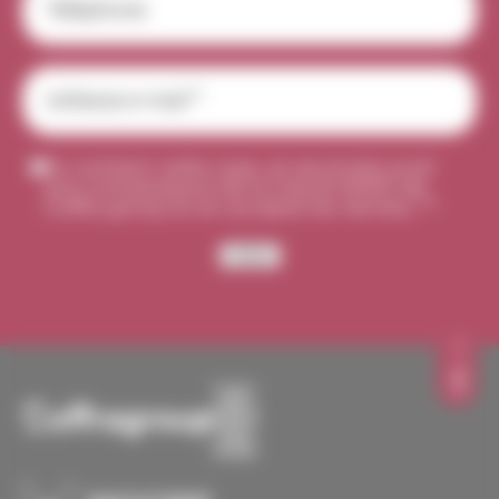
Adresse
e-
mail
*
En cochant cette case, je reconnais avoir
RGPD
*
pris connaissance de la charte RGPD de
Coffra group et en accepte les termes. *
*
Valider
TOP