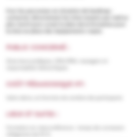
Pour les personnes en situation de handicap :
contacter directement les intervenants par mail au
plus tard 5 jours avant la date de la formation pour
la mise en place des équipements requis.
PUBLIC CONCERNÉ :
Directeurs juridiques, DRH/RRH, managers et
responsables hiérarchiques
COÛT PÉDAGOGIQUE HT:
Selon devis, en fonction du nombre de participants
LIEUX ET DATES :
Formation en visioconférence : temps de connexion
obligatoire de 95 %