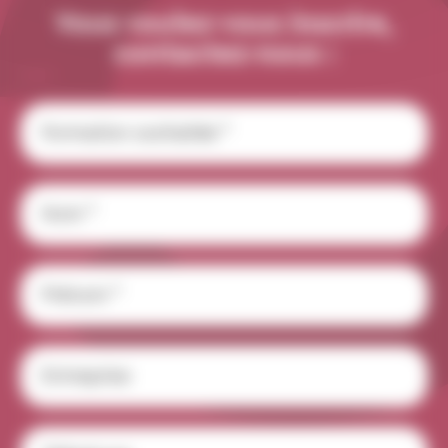
Vous voulez-vous inscrire,
contactez-nous :
Formation
souhaitée
*
Nom
*
Prénom
*
Entreprise
Téléphone