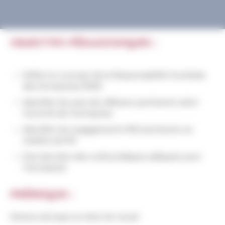
OBJECTIFS PÉDAGOGIQUES :
Définir le concept de la Responsabilité Sociétale
des Entreprises (RSE)
Identifier les axes de réflexion pertinents selon
l’activité de l’entreprise
Identifier les engagements RSE pertinents en
matière de RH
Etat des lieux des outils juridiques adéquats pour
l’entreprise
PRÉREQUIS :
Notions de base en droit du travail