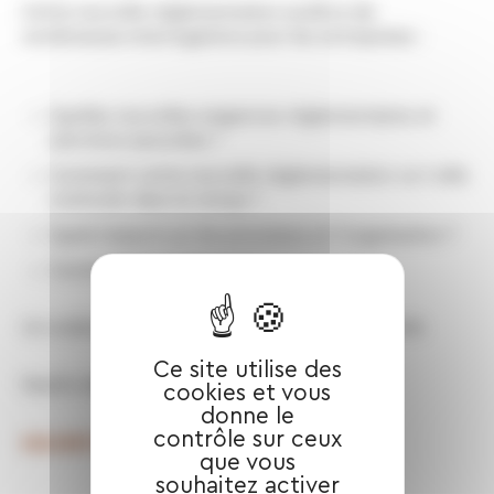
Cette nouvelle réglementation soulève de
nombreuses interrogations pour les entreprises :
Quelles nouvelles exigences réglementaires et
sanctions associées ?
Comment cette nouvelle réglementation va-t-elle
s’articuler dans le temps ?
Quels impacts sur les processus et l’organisation ?
Comment s’y préparer ?​ ​​​
Un webinaire proposé par Coffra group et Bartle
Ce site utilise des
Mardi 6 décembre de 12h à 13h
cookies et vous
donne le
contrôle sur ceux
INSCRIPTION
que vous
souhaitez activer