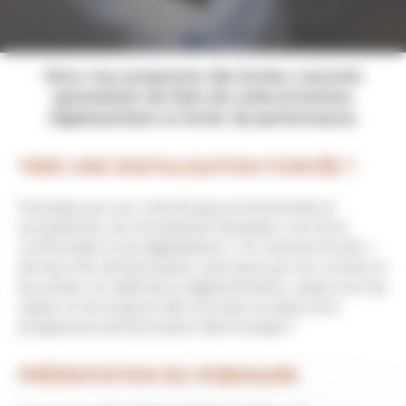
Nous vous proposons des leviers concrets
permettant de faire de cette évolution
réglementaire un levier de performance.
VERS UNE DIGITALISATION FORCÉE ?
Poussées par une volonté gouvernementale et
européenne, les entreprises françaises vont être
confrontées à une digitalisation « en marche forcée »
de leurs flux de facturation, ainsi que pour les ventes et
les achats. Au-delà de la réglementation, quels sont les
enjeux et les impacts liés à la mise en place d’un
programme de facturation électronique ?
PRÉSENTATION DU WEBINAIRE