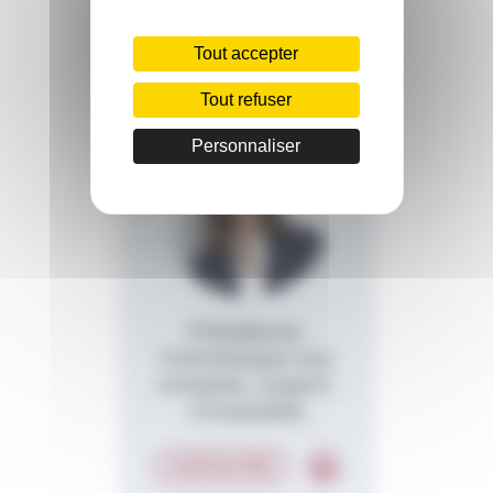
Marie
Tout accepter
BAYLE
Tout refuser
Personnaliser
Présidente,
Commissaire aux
comptes, Expert-
Comptable
CONTACTER