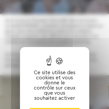
Nous avons eu l’honneur d’accueillir dans nos locaux
Gwendal PEIZERAT, champion olympique en danse sur
glace, pour une conférence axée sur la cohésion
d’équipe, la gestion des différences culturelles et la
création et conception d’un produit marketing.
Un échange convivial et inspirant, nous remercions
Gwendal PEIZERAT pour l’énergie transmise et son
partage d’expérience !
Ce site utilise des
cookies et vous
donne le
contrôle sur ceux
que vous
souhaitez activer