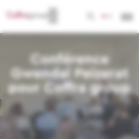
Panneau de gestion des cookies
FR
Conférence
Gwendal Peizerat
pour Coffra group